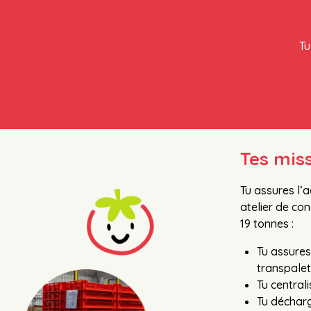
Tu
Tes mis
Tu assures l’
atelier de co
19 tonnes :
Tu assures
transpalet
Tu central
Tu décharg