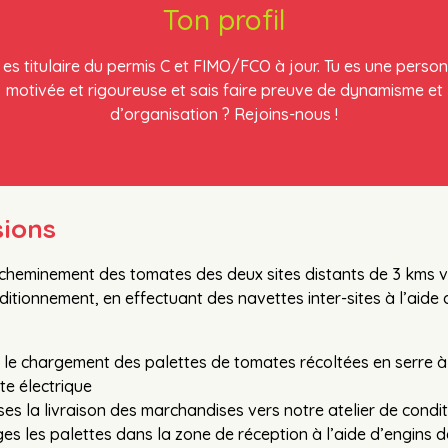
Ton profil
 es titulaire du permis C et FIMO/FCO à jour. Tu es une perso
motivée et rigoureuse et sais faire preuve de dynamisme et
d’organisation ? Rejoins-nous !
sions
acheminement des tomates des deux sites distants de 3 kms v
nditionnement, en effectuant des navettes inter-sites à l’aide
 le chargement des palettes de tomates récoltées en serre à 
te électrique
ises la livraison des marchandises vers notre atelier de cond
es les palettes dans la zone de réception à l’aide d’engins d