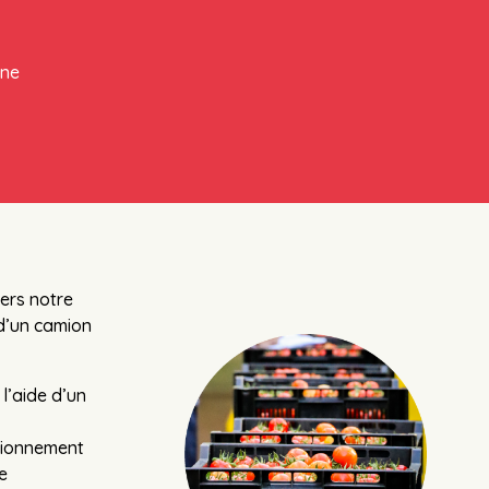
nne
ers notre
 d’un camion
l’aide d’un
itionnement
e