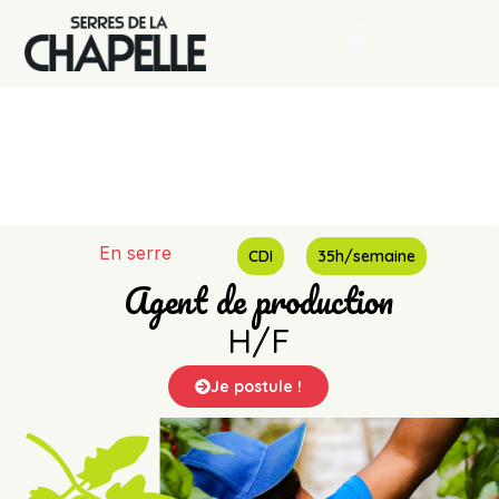
Page Agent de
prod en serre
En serre
CDI
35h/semaine
Agent de production
H/F
Je postule !